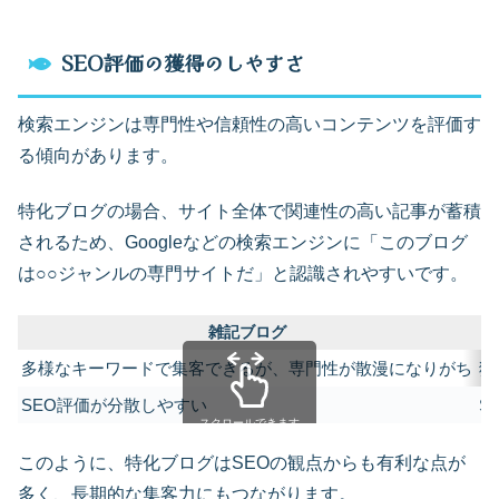
SEO評価の獲得のしやすさ
検索エンジンは専門性や信頼性の高いコンテンツを評価す
る傾向があります。
特化ブログの場合、サイト全体で関連性の高い記事が蓄積
されるため、Googleなどの検索エンジンに「このブログ
は○○ジャンルの専門サイトだ」と認識されやすいです。
雑記ブログ
多様なキーワードで集客できるが、専門性が散漫になりがち
狙
SEO評価が分散しやすい
S
スクロールできます
このように、特化ブログはSEOの観点からも有利な点が
多く、長期的な集客力にもつながります。