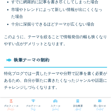
すでに網羅的に記事を書き尽くしてしまった場合
市場やトレンドによって新しい情報が出にくくなっ
た場合
十分に深掘りできるほどテーマが広くない場合
このように、テーマを絞ることで情報発信の幅も狭くなり
やすい点がデメリットとなります。
執筆テーマの制約
特化ブログでは一貫したテーマや分野で記事を書く必要が
あるため、自分が新たに書きたくなったジャンルや話題に
チャレンジしづらくなります。
たとえば旅行ブログを特化して運営している場合、いきな
プロフィール
ブログツール
スクール
会社概要
問い合わせ
り家電レビューやライフハック記事などを投稿すると、ブ
Profile
Tools
School
About
Contact