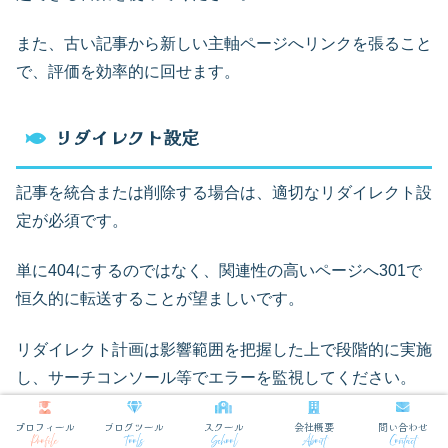
また、古い記事から新しい主軸ページへリンクを張ること
で、評価を効率的に回せます。
リダイレクト設定
記事を統合または削除する場合は、適切なリダイレクト設
定が必須です。
単に404にするのではなく、関連性の高いページへ301で
恒久的に転送することが望ましいです。
リダイレクト計画は影響範囲を把握した上で段階的に実施
し、サーチコンソール等でエラーを監視してください。
また、リダイレクト前後で主要指標を比較し、トラフィッ
プロフィール
ブログツール
スクール
会社概要
問い合わせ
Profile
Tools
School
About
Contact