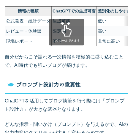
情報の種類
ChatGPTでの生成可否
差別化のしやすさ
公式発表・統計データ
生成可能
低い
レビュー・体験談
限定的
高い
現場レポート
不可
非常に高い
スクロールできます
自分だからこそ語れる一次情報を積極的に盛り込むこと
で、AI時代でも強いブログが築けます。
プロンプト設計力の重要性
ChatGPTを活用してブログ執筆を行う際には「プロンプ
ト設計力」が大きな武器となります。
どんな指示・問いかけ（プロンプト）を与えるかで、AIの
出力内容やクオリティが大きく変わるためです。