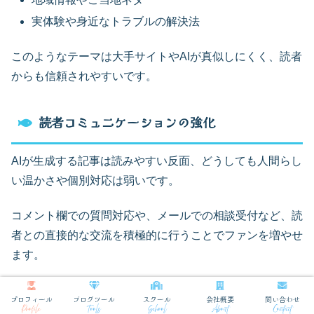
実体験や身近なトラブルの解決法
このようなテーマは大手サイトやAIが真似しにくく、読者
からも信頼されやすいです。
読者コミュニケーションの強化
AIが生成する記事は読みやすい反面、どうしても人間らし
い温かさや個別対応は弱いです。
コメント欄での質問対応や、メールでの相談受付など、読
者との直接的な交流を積極的に行うことでファンを増やせ
ます。
コミュニケーション手段
期待できる効果
プロフィール
ブログツール
スクール
会社概要
問い合わせ
Profile
Tools
School
About
Contact