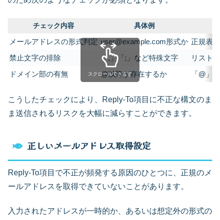
チェック内容
具体例
メールアドレスの形式判定
user@example.com形式か
正規表
禁止文字の排除
「,」「;」など特殊文字
リスト
ドメイン部の有無
@以降が存在するか
「@」
スクロールできます
こうしたチェックにより、Reply-To項目に不正な構文のま
ま送信されるリスクを大幅に減らすことができます。
正しいメールアドレス取得設定
Reply-To項目で不正が頻発する原因のひとつに、正規のメ
ールアドレスを取得できていないことがあります。
入力されたアドレスが一時的か、あるいは想定外の形式の