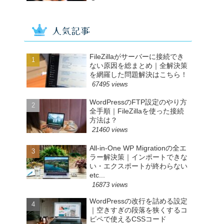
人気記事
FileZillaがサーバーに接続でき
ない原因を総まとめ｜全解決策
を網羅した問題解決はこちら！
67495 views
WordPressのFTP設定のやり方
全手順｜FileZillaを使った接続
方法は？
21460 views
All-in-One WP Migrationの全エ
ラー解決策｜インポートできな
い・エクスポートが終わらない
etc...
16873 views
WordPressの改行を詰める設定
｜空きすぎの段落を狭くするコ
ピペで使えるCSSコード