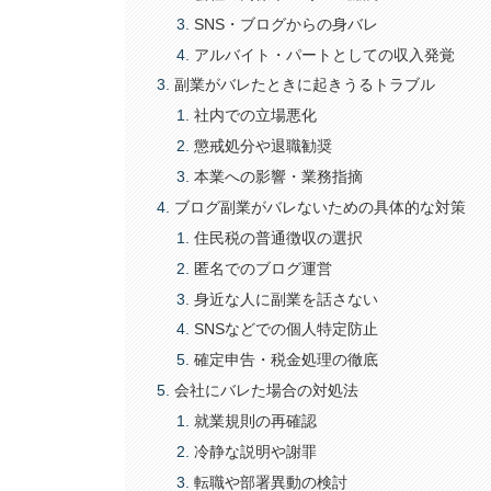
SNS・ブログからの身バレ
アルバイト・パートとしての収入発覚
副業がバレたときに起きうるトラブル
社内での立場悪化
懲戒処分や退職勧奨
本業への影響・業務指摘
ブログ副業がバレないための具体的な対策
住民税の普通徴収の選択
匿名でのブログ運営
身近な人に副業を話さない
SNSなどでの個人特定防止
確定申告・税金処理の徹底
会社にバレた場合の対処法
就業規則の再確認
冷静な説明や謝罪
転職や部署異動の検討