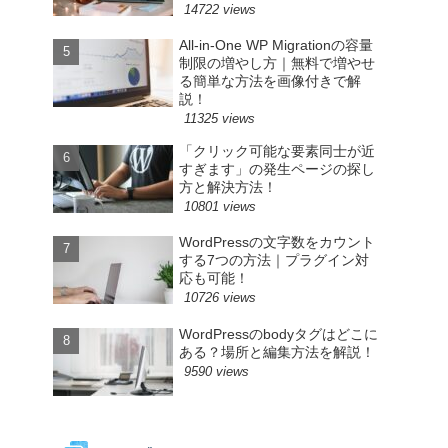
14722 views
All-in-One WP Migrationの容量
制限の増やし方｜無料で増やせ
る簡単な方法を画像付きで解
説！
11325 views
「クリック可能な要素同士が近
すぎます」の発生ページの探し
方と解決方法！
10801 views
WordPressの文字数をカウント
する7つの方法｜プラグイン対
応も可能！
10726 views
WordPressのbodyタグはどこに
ある？場所と編集方法を解説！
9590 views