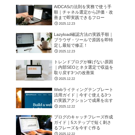
AIDCASの法則を実務で使う手
順｜チャネル選定から評価・改
善まで即実践できるフロー
2025.12.23
Lazyload確認方法の実践手順｜
ブラウザ・ツールで原因を即特
定し最短で修正！
2025.12.23
トレンドブログが稼げない原因
｜内部SEOとネタ選定で収益を
取り戻す3つの改善策
2025.12.22
Webライティングテンプレート
活用ガイド｜今すぐ使える3つ
の実践アクションで成果を出す
2025.12.22
ブログのキャッチフレーズ作成
ガイド｜5ステップで短く刺さ
るフレーズを今すぐ作る
2025.12.22