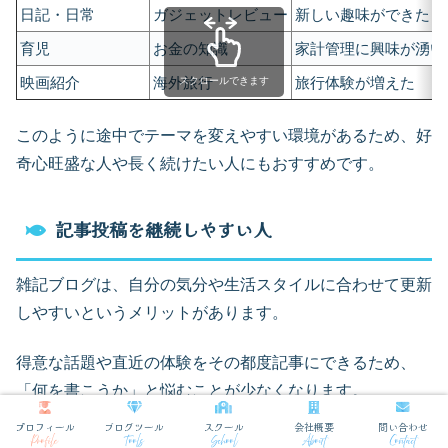
日記・日常
ガジェットレビュー
新しい趣味ができた
育児
お金の知識
家計管理に興味が湧い
映画紹介
海外旅行
旅行体験が増えた
スクロールできます
このように途中でテーマを変えやすい環境があるため、好
奇心旺盛な人や長く続けたい人にもおすすめです。
記事投稿を継続しやすい人
雑記ブログは、自分の気分や生活スタイルに合わせて更新
しやすいというメリットがあります。
得意な話題や直近の体験をその都度記事にできるため、
「何を書こうか」と悩むことが少なくなります。
プロフィール
ブログツール
スクール
会社概要
問い合わせ
また、書きたいときに書くスタイルは、忙しい人や飽きっ
Profile
Tools
School
About
Contact