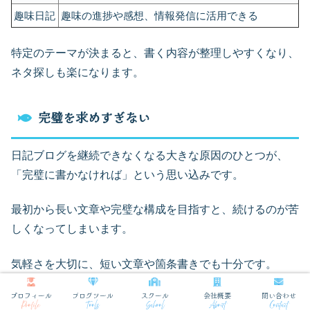
趣味日記
趣味の進捗や感想、情報発信に活用できる
特定のテーマが決まると、書く内容が整理しやすくなり、
ネタ探しも楽になります。
完璧を求めすぎない
日記ブログを継続できなくなる大きな原因のひとつが、
「完璧に書かなければ」という思い込みです。
最初から長い文章や完璧な構成を目指すと、続けるのが苦
しくなってしまいます。
気軽さを大切に、短い文章や箇条書きでも十分です。
プロフィール
ブログツール
スクール
会社概要
問い合わせ
その日の出来事を一言だけ記録する
Profile
Tools
School
About
Contact