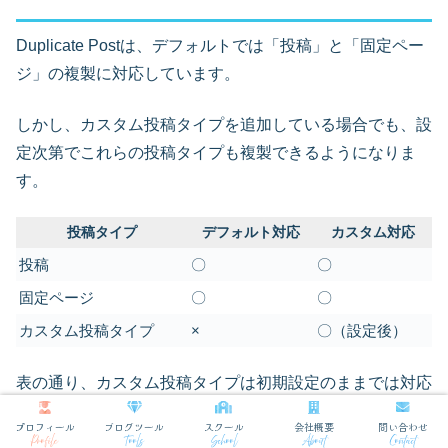
Duplicate Postは、デフォルトでは「投稿」と「固定ペー
ジ」の複製に対応しています。
しかし、カスタム投稿タイプを追加している場合でも、設
定次第でこれらの投稿タイプも複製できるようになりま
す。
投稿タイプ
デフォルト対応
カスタム対応
投稿
〇
〇
固定ページ
〇
〇
カスタム投稿タイプ
×
〇（設定後）
表の通り、カスタム投稿タイプは初期設定のままでは対応
していませんが、設定を変更することで利用が可能になり
プロフィール
ブログツール
スクール
会社概要
問い合わせ
ます。
Profile
Tools
School
About
Contact