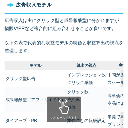
広告収入モデル
広告収入は主にクリック型と成果報酬型に分かれますが、
物販やPRなど複合的に組み合わせることが多いです。
以下の表で代表的な収益モデルの特徴と収益算出の視点を
整理します。
モデル
算出の視点
主な
インプレッション数
手間が少
クリック型広告
クリック単価
スケール
クリック数
高単価の
成果報酬型（アフィリエイト）
成約率
商品によ
単価
単発で高
スクロールできます
タイアップ・PR
案件ごとの報酬設定
ブランド