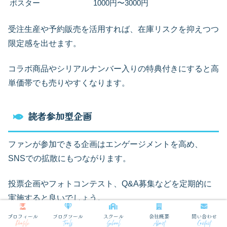
ポスター
1000円〜3000円
受注生産や予約販売を活用すれば、在庫リスクを抑えつつ
限定感を出せます。
コラボ商品やシリアルナンバー入りの特典付きにすると高
単価帯でも売りやすくなります。
読者参加型企画
ファンが参加できる企画はエンゲージメントを高め、
SNSでの拡散にもつながります。
投票企画やフォトコンテスト、Q&A募集などを定期的に
実施すると良いでしょう。
プロフィール
ブログツール
スクール
会社概要
問い合わせ
参加者限定の抽選で限定グッズやサインを用意すると応募
Profile
Tools
School
About
Contact