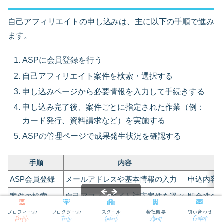
自己アフィリエイトの申し込みは、主に以下の手順で進み
ます。
ASPに会員登録を行う
自己アフィリエイト案件を検索・選択する
申し込みページから必要情報を入力して手続きする
申し込み完了後、案件ごとに指定された作業（例：
カード発行、資料請求など）を実施する
ASPの管理ページで成果発生状況を確認する
手順
内容
ASP会員登録
メールアドレスや基本情報の入力
申込内容
案件の検索
自己アフィリエイト対応案件を選ぶ
即金性の
プロフィール
ブログツール
スクール
会社概要
問い合わせ
申し込み手続き
案件ごとのページから申し込み
初回限定
Profile
Tools
School
About
Contact
スクロールできます