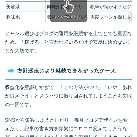
美容系
興味が持続しない
執筆が続かずまたジャ
趣味系
収益性が低いと知る
再度ジャンル探しを始
スクロールできます
ジャンル選びはブログの運用を継続する上でとても重要な
ため、「稼げる」と言われているだけで安易に決めないこ
とが大切です。
方針迷走により継続できなかったケース
収益化を意識しすぎて、「この方法がいい」「いや、あれ
が良さそう」とノウハウに振り回されてしまうことも失敗
の一因です。
SNSから集客しようとしたり、毎月ブログデザインを変
えたり、記事の書き方を頻繁にコロコロ変えてしまうな