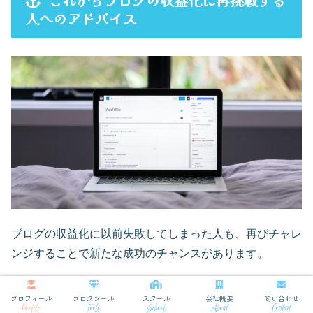
これからブログの収益化に再挑戦する
人へのアドバイス
ブログの収益化に以前失敗してしまった人も、再びチャレ
ンジすることで新たな成功のチャンスがあります。
過去の経験を活かしながら、より具体的な戦略を立てるこ
プロフィール
ブログツール
スクール
会社概要
問い合わせ
とが大切です。
Profile
Tools
School
About
Contact