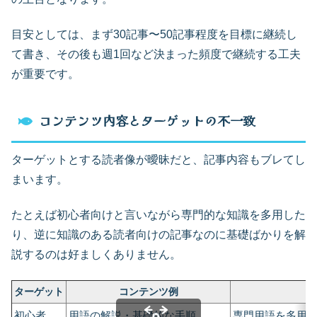
目安としては、まず30記事〜50記事程度を目標に継続し
て書き、その後も週1回など決まった頻度で継続する工夫
が重要です。
コンテンツ内容とターゲットの不一致
ターゲットとする読者像が曖昧だと、記事内容もブレてし
まいます。
たとえば初心者向けと言いながら専門的な知識を多用した
り、逆に知識のある読者向けの記事なのに基礎ばかりを解
説するのは好ましくありません。
ターゲット
コンテンツ例
N
初心者
用語の解説・基礎的な手順
専門用語を多用