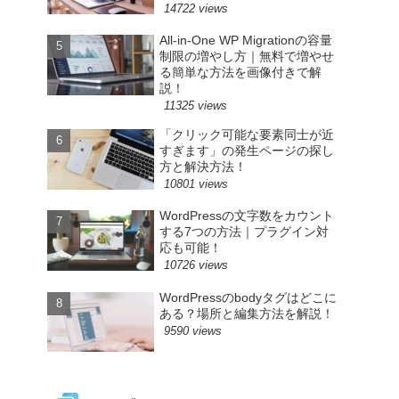
14722 views
All-in-One WP Migrationの容量
制限の増やし方｜無料で増やせ
る簡単な方法を画像付きで解
説！
11325 views
「クリック可能な要素同士が近
すぎます」の発生ページの探し
方と解決方法！
10801 views
WordPressの文字数をカウント
する7つの方法｜プラグイン対
応も可能！
10726 views
WordPressのbodyタグはどこに
ある？場所と編集方法を解説！
9590 views