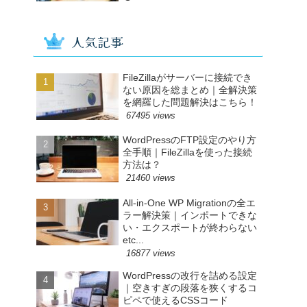
人気記事
FileZillaがサーバーに接続でき
ない原因を総まとめ｜全解決策
を網羅した問題解決はこちら！
67495 views
WordPressのFTP設定のやり方
全手順｜FileZillaを使った接続
方法は？
21460 views
All-in-One WP Migrationの全エ
ラー解決策｜インポートできな
い・エクスポートが終わらない
etc...
16877 views
WordPressの改行を詰める設定
｜空きすぎの段落を狭くするコ
ピペで使えるCSSコード