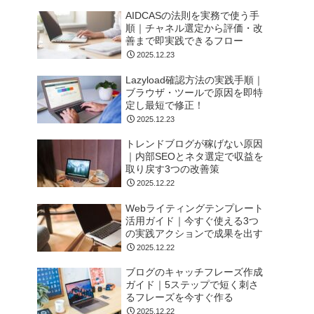
AIDCASの法則を実務で使う手
順｜チャネル選定から評価・改
善まで即実践できるフロー
2025.12.23
Lazyload確認方法の実践手順｜
ブラウザ・ツールで原因を即特
定し最短で修正！
2025.12.23
トレンドブログが稼げない原因
｜内部SEOとネタ選定で収益を
取り戻す3つの改善策
2025.12.22
Webライティングテンプレート
活用ガイド｜今すぐ使える3つ
の実践アクションで成果を出す
2025.12.22
ブログのキャッチフレーズ作成
ガイド｜5ステップで短く刺さ
るフレーズを今すぐ作る
2025.12.22