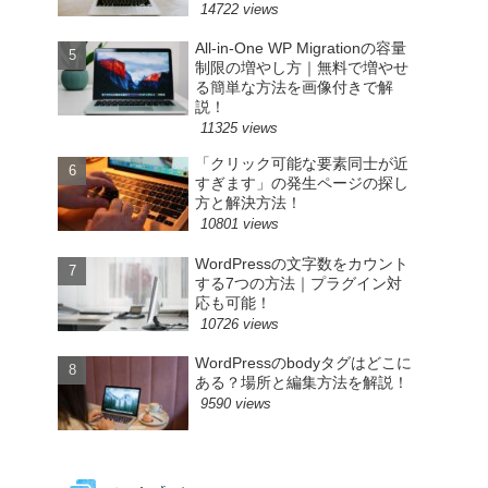
14722 views
All-in-One WP Migrationの容量
制限の増やし方｜無料で増やせ
る簡単な方法を画像付きで解
説！
11325 views
「クリック可能な要素同士が近
すぎます」の発生ページの探し
方と解決方法！
10801 views
WordPressの文字数をカウント
する7つの方法｜プラグイン対
応も可能！
10726 views
WordPressのbodyタグはどこに
ある？場所と編集方法を解説！
9590 views