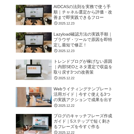
AIDCASの法則を実務で使う手
順｜チャネル選定から評価・改
善まで即実践できるフロー
2025.12.23
Lazyload確認方法の実践手順｜
ブラウザ・ツールで原因を即特
定し最短で修正！
2025.12.23
トレンドブログが稼げない原因
｜内部SEOとネタ選定で収益を
取り戻す3つの改善策
2025.12.22
Webライティングテンプレート
活用ガイド｜今すぐ使える3つ
の実践アクションで成果を出す
2025.12.22
ブログのキャッチフレーズ作成
ガイド｜5ステップで短く刺さ
るフレーズを今すぐ作る
2025.12.22