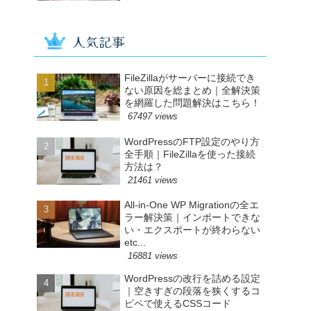
人気記事
FileZillaがサーバーに接続でき
ない原因を総まとめ｜全解決策
を網羅した問題解決はこちら！
67497 views
WordPressのFTP設定のやり方
全手順｜FileZillaを使った接続
方法は？
21461 views
All-in-One WP Migrationの全エ
ラー解決策｜インポートできな
い・エクスポートが終わらない
etc...
16881 views
WordPressの改行を詰める設定
｜空きすぎの段落を狭くするコ
ピペで使えるCSSコード