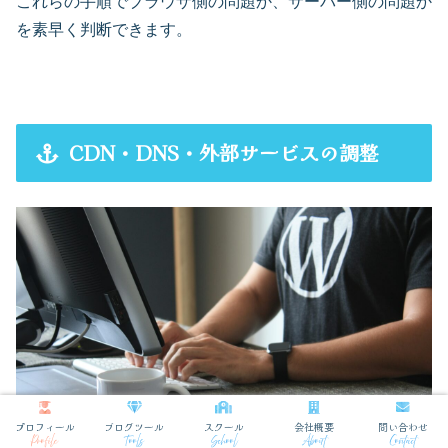
これらの手順でブラウザ側の問題か、サーバー側の問題か
を素早く判断できます。
CDN・DNS・外部サービスの調整
プロフィール
ブログツール
スクール
会社概要
問い合わせ
Profile
Tools
School
About
Contact