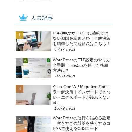
人気記事
FileZillaがサーバーに接続でき
ない原因を総まとめ｜全解決策
を網羅した問題解決はこちら！
67497 views
WordPressのFTP設定のやり方
全手順｜FileZillaを使った接続
方法は？
21460 views
All-in-One WP Migrationの全エ
ラー解決策｜インポートできな
い・エクスポートが終わらない
etc...
16879 views
WordPressの改行を詰める設定
｜空きすぎの段落を狭くするコ
ピペで使えるCSSコード