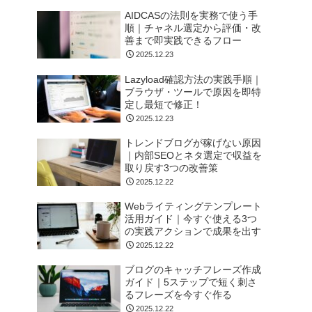
AIDCASの法則を実務で使う手
順｜チャネル選定から評価・改
善まで即実践できるフロー
2025.12.23
Lazyload確認方法の実践手順｜
ブラウザ・ツールで原因を即特
定し最短で修正！
2025.12.23
トレンドブログが稼げない原因
｜内部SEOとネタ選定で収益を
取り戻す3つの改善策
2025.12.22
Webライティングテンプレート
活用ガイド｜今すぐ使える3つ
の実践アクションで成果を出す
2025.12.22
ブログのキャッチフレーズ作成
ガイド｜5ステップで短く刺さ
るフレーズを今すぐ作る
2025.12.22