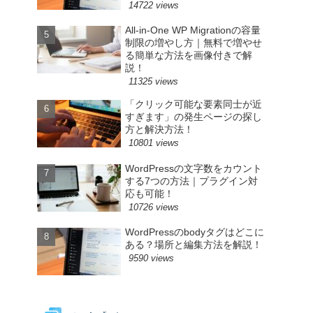
14722 views
All-in-One WP Migrationの容量
制限の増やし方｜無料で増やせ
る簡単な方法を画像付きで解
説！
11325 views
「クリック可能な要素同士が近
すぎます」の発生ページの探し
方と解決方法！
10801 views
WordPressの文字数をカウント
する7つの方法｜プラグイン対
応も可能！
10726 views
WordPressのbodyタグはどこに
ある？場所と編集方法を解説！
9590 views