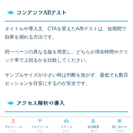
コンテンツABテスト
タイトルや導入文、CTAを変えたA/Bテストは、短期間で
効果を測れる方法です。
同一ページの異なる版を用意し、どちらが滞在時間やクリ
ック率で上回るかを比較してください。
サンプルサイズが小さい時は判断を急がず、最低でも数百
セッションを目安にするのが安全です。
アクセス解析の導入
審査中の改善を裏付けるために、アクセス解析は必須で
プロフィール
ブログツール
スクール
会社概要
問い合わせ
す。
Profile
Tools
School
About
Contact