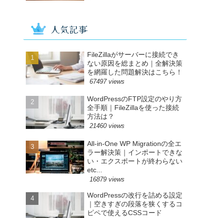
人気記事
FileZillaがサーバーに接続でき
ない原因を総まとめ｜全解決策
を網羅した問題解決はこちら！
67497 views
WordPressのFTP設定のやり方
全手順｜FileZillaを使った接続
方法は？
21460 views
All-in-One WP Migrationの全エ
ラー解決策｜インポートできな
い・エクスポートが終わらない
etc...
16879 views
WordPressの改行を詰める設定
｜空きすぎの段落を狭くするコ
ピペで使えるCSSコード