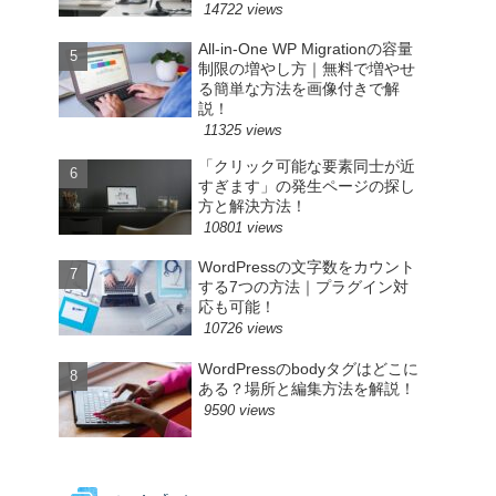
14722 views
All-in-One WP Migrationの容量
制限の増やし方｜無料で増やせ
る簡単な方法を画像付きで解
説！
11325 views
「クリック可能な要素同士が近
すぎます」の発生ページの探し
方と解決方法！
10801 views
WordPressの文字数をカウント
する7つの方法｜プラグイン対
応も可能！
10726 views
WordPressのbodyタグはどこに
ある？場所と編集方法を解説！
9590 views