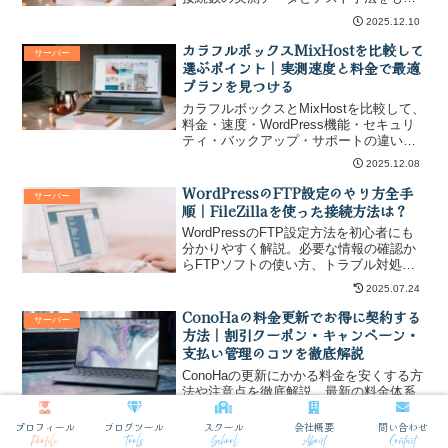
に、キャッシュやPHP設定、CDN連携な
2025.12.10
ど速度最大化の具体策と移行手順、価格
対性能やサポートを踏まえた最短の導入
カラフルボックスMixHostを比較して
サーバー
結論を端的に提示します。
選ぶポイント｜実測速度と料金で最適
プランを見つける
カラフルボックスとMixHostを比較して、
料金・速度・WordPress機能・セキュリ
ティ・バックアップ・サポートの違いを
明確に示し、初期費用や実測速度、CPU
2025.12.08
とメモリ、ストレージ、WAFや二段階認
証、バックアップ頻度、移行支援、契約
WordPressのFTP設定のやり方全手
サーバー
割引まで踏まえた失敗しないレンタルサ
順｜FileZillaを使った接続方法は？
ーバー選びをわかりやすく案内します。
WordPressのFTP設定方法を初心者にも
分かりやすく解説。必要な情報の確認か
らFTPソフトの使い方、トラブル対処、
セキュリティ対策や効率化のコツまで、
2025.07.24
よくある失敗例や注意点も丁寧に網羅し
ています。
ConoHaの料金更新でお得に契約する
サーバー
方法｜割引クーポン・キャンペーン・
支払い管理のコツを徹底解説
ConoHaの更新にかかる料金を安くする方
法や注意点を徹底解説。最新の料金体系
から各プラン別更新料金、割引クーポン
やキャンペーンの活用法、支払管理のポ
プロフィール
ブログツール
スクール
会社概要
問い合わせ
2025.10.15
イントまで、賢く節約するための情報を
Profile
Tools
School
About
Contact