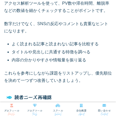
アクセス解析ツールを使って、PV数や滞在時間、離脱率
などの数値を細かくチェックすることがポイントです。
数字だけでなく、SNSの反応やコメントも貴重なヒント
になります。
よく読まれる記事と読まれない記事を比較する
タイトルや見出しに共通する特徴を調べる
内容の分かりやすさや情報量を振り返る
これらを参考にしながら課題をリストアップし、優先順位
を決めて一つずつ改善していきましょう。
読者ニーズ再確認
プロフィール
ブログツール
スクール
会社概要
問い合わせ
読者が何を求めているのかを見直すことは、ブログライテ
Profile
Tools
School
About
Contact